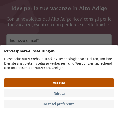
Idee per le tue vacanze in Alto Adige
Con la newsletter dell’Alto Adige ricevi consigli per le
tue vacanze, eventi da non perdere e ricette tipiche.
Indirizzo e-mail*
Iscriviti alla newsletter
Lingua: Italiano