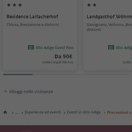
Residence Laitacherhof
Landgasthof Wöhrm
Chiusa, Bressanone e dintorni
Giovignano, Velturno, Br
dintorni
Alto Adige Guest Pass
Alto Adi
Da
90
€
notte / ospiti IVA incl.
notte /
Alloggi nelle vicinanze
...
Esperienze ed eventi
Eventi in Alto Adige
Processioni a