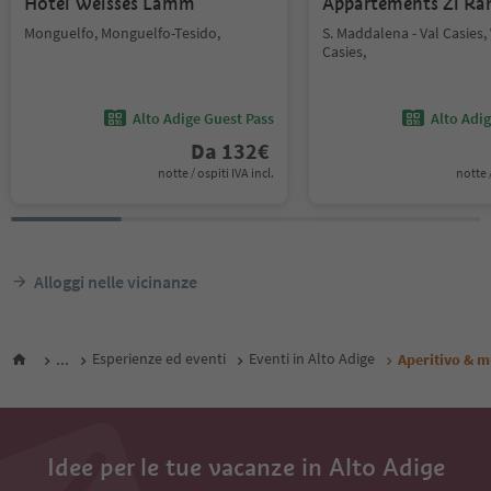
Hotel Weisses Lamm
Appartements Zi Ra
Monguelfo, Monguelfo-Tesido,
S. Maddalena - Val Casies, 
Casies,
Alto Adige Guest Pass
Alto Adi
Da
132
€
notte / ospiti IVA incl.
notte /
Alloggi nelle vicinanze
...
Esperienze ed eventi
Eventi in Alto Adige
Aperitivo & m
Idee per le tue vacanze in Alto Adige