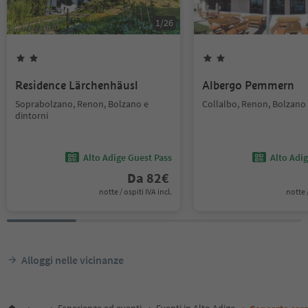
1
/
26
Residence Lärchenhäusl
Albergo Pemmern
Soprabolzano, Renon, Bolzano e
Collalbo, Renon, Bolzano 
dintorni
Alto Adige Guest Pass
Alto Adi
Da
82
€
notte / ospiti IVA incl.
notte /
Alloggi nelle vicinanze