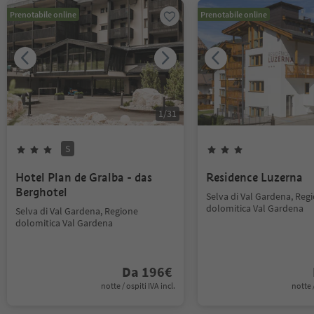
Prenotabile online
Prenotabile online
1
/
31
S
Hotel Plan de Gralba - das
Residence Luzerna
Berghotel
Selva di Val Gardena, Reg
dolomitica Val Gardena
Selva di Val Gardena, Regione
dolomitica Val Gardena
Da
196
€
notte / ospiti IVA incl.
notte /