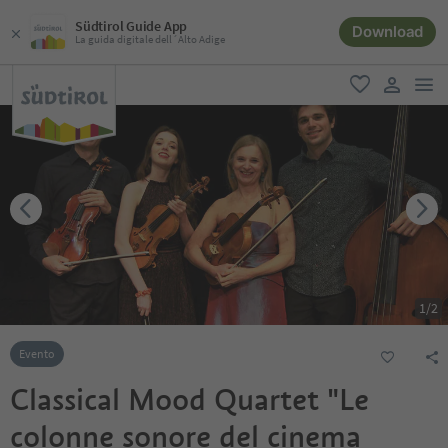
Südtirol Guide App
Download
La guida digitale dell´Alto Adige
men
favoriti
user lin
1
/
2
Evento
Classical Mood Quartet "Le
colonne sonore del cinema