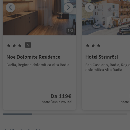
1
/
3
S
Noe Dolomite Residence
Hotel Steinrösl
Badia, Regione dolomitica Alta Badia
San Cassiano, Badia, Regi
dolomitica Alta Badia
Da
119
€
notte / ospiti IVA incl.
notte /