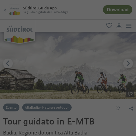
Südtirol Guide App
Download
La guida digitale dell´Alto Adige
men
favoriti
user lin
1
/
2
Evento
AltaBadia - Natura e outdoor
Tour guidato in E-MTB
Badia, Regione dolomitica Alta Badia