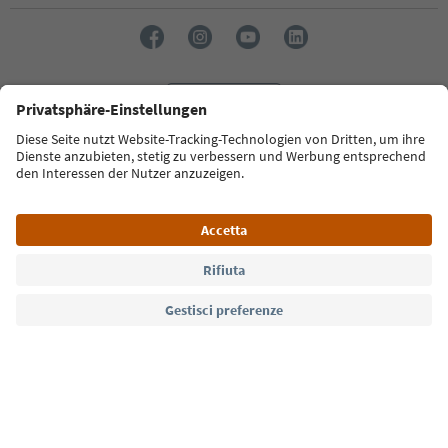
Lingua: Italiano
Südtirol Guide App
FAQ
Contatti
Press
MICE
Privacy Policy
Termini e condizioni
Crediti
Cookie Policy
Film commission
Chi siamo
Dichiarazione di accessibilità
Alto Adige B2B
© 2026 IDM Südtirol