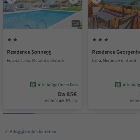
1
/
6
Residence Sonnegg
Residence Georgenh
Foiana, Lana, Merano e dintorni
Lana, Merano e dintorni
Alto Adige Guest Pass
Alto Adi
Da
85
€
notte / ospiti IVA incl.
notte /
Alloggi nelle vicinanze