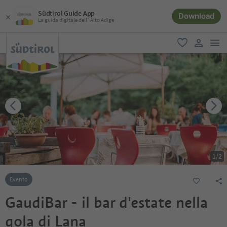
Südtirol Guide App
Download
La guida digitale dell´Alto Adige
men
favoriti
user lin
1
/
2
Evento
GaudiBar - il bar d'estate nella
gola di Lana