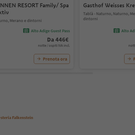
NNEN RESORT Family/ Spa
Gasthof Weisses Kr
ktiv
Tablà - Naturno, Naturno, M
dintorni
urno, Merano e dintorni
Alto Adige Guest Pass
Alto Ad
Da
446
€
notte / ospiti IVA incl.
nott
Prenota ora
steria Falkenstein