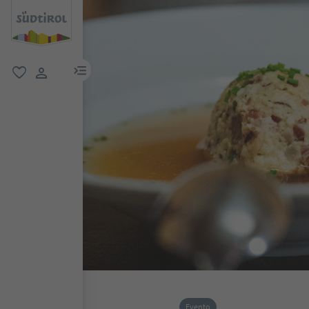
menu link
favoriti
user link
Evento