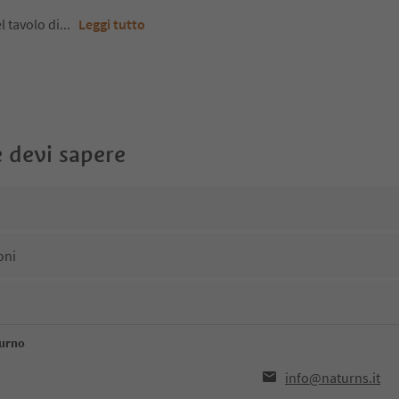
l tavolo di
...
Leggi tutto
 devi sapere
oni
turno
info@naturns.it