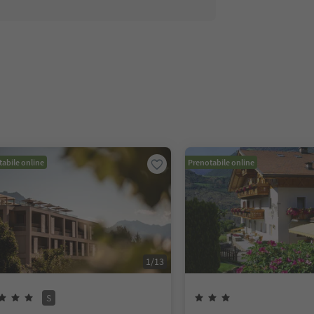
abile online
Prenotabile online
1
/
13
S