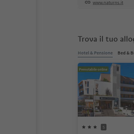
www.naturns.it
Trova il tuo all
Hotel & Pensione
Bed & B
Prenotabile online
S