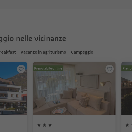
oggio nelle vicinanze
reakfast
Vacanze in agriturismo
Campeggio
Prenotabile online
Prenot
1
/
12