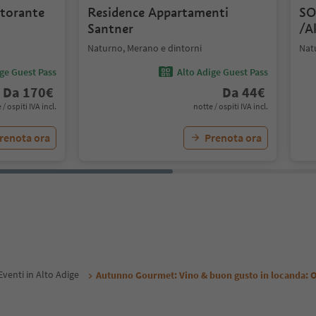
storante
Residence Appartamenti
SO
Santner
/A
Naturno, Merano e dintorni
Nat
ige Guest Pass
Alto Adige Guest Pass
Da
170
€
Da
44
€
 / ospiti IVA incl.
notte / ospiti IVA incl.
renota ora
Prenota ora
Eventi in Alto Adige
Autunno Gourmet: Vino & buon gusto in locanda: O