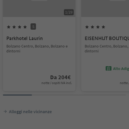
1
/
29
S
Parkhotel Laurin
EISENHUT BOUTIQ
Bolzano Centro, Bolzano, Bolzano e
Bolzano Centro, Bolzano,
dintorni
dintorni
Alto Adi
Da
204
€
notte / ospiti IVA incl.
notte /
Alloggi nelle vicinanze