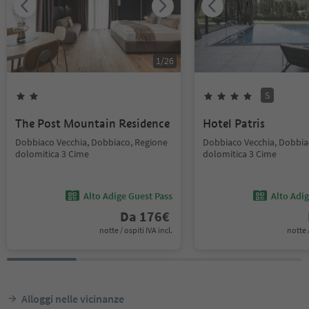
1
/
26
S
The Post Mountain Residence
Hotel Patris
Dobbiaco Vecchia, Dobbiaco, Regione
Dobbiaco Vecchia, Dobbia
dolomitica 3 Cime
dolomitica 3 Cime
Alto Adige Guest Pass
Alto Adi
Da
176
€
notte / ospiti IVA incl.
notte /
Alloggi nelle vicinanze