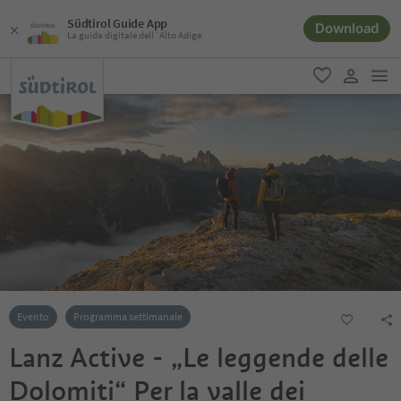
Südtirol Guide App
Download
La guida digitale dell´Alto Adige
men
favoriti
user lin
Evento
Programma settimanale
Lanz Active - „Le leggende delle
Dolomiti“ Per la valle dei