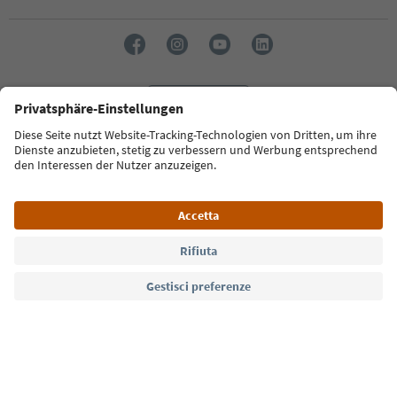
Lingua: Italiano
Südtirol Guide App
FAQ
Contatti
Press
MICE
Privacy Policy
Termini e condizioni
Crediti
Cookie Policy
Film commission
Chi siamo
Dichiarazione di accessibilità
Alto Adige B2B