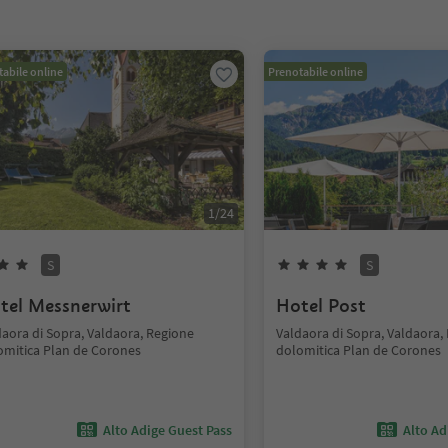
abile online
Prenotabile online
1
/
24
S
S
tel Messnerwirt
Hotel Post
daora di Sopra, Valdaora, Regione
Valdaora di Sopra, Valdaora,
omitica Plan de Corones
dolomitica Plan de Corones
Alto Adige Guest Pass
Alto Ad