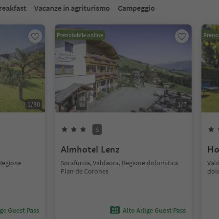
reakfast
Vacanze in agriturismo
Campeggio
Prenotabile online
Prenot
1
/
30
1
/
7
S
Almhotel Lenz
Ho
 Regione
Sorafurcia, Valdaora, Regione dolomitica
Val
Plan de Corones
dol
ige Guest Pass
Alto Adige Guest Pass