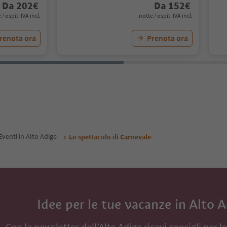
Da
202
€
Da
152
€
 / ospiti IVA incl.
notte / ospiti IVA incl.
renota ora
Prenota ora
Eventi in Alto Adige
Lo spettacolo di Carnevale
Idee per le tue vacanze in Alto 
Con la newsletter dell’Alto Adige ricevi consigli per l