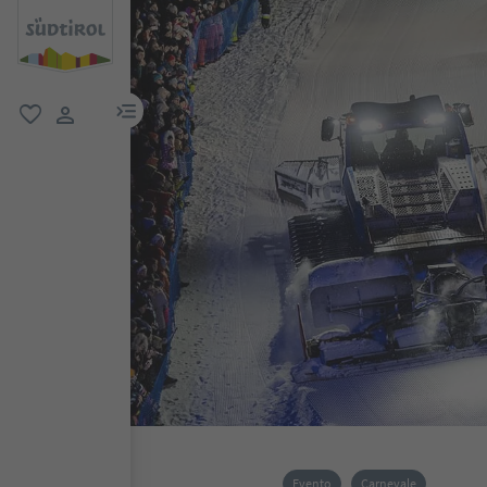
menu link
favoriti
user link
Evento
Carnevale