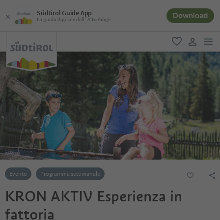
Südtirol Guide App
Download
La guida digitale dell´Alto Adige
men
favoriti
user lin
Evento
Programma settimanale
KRON AKTIV Esperienza in
fattoria