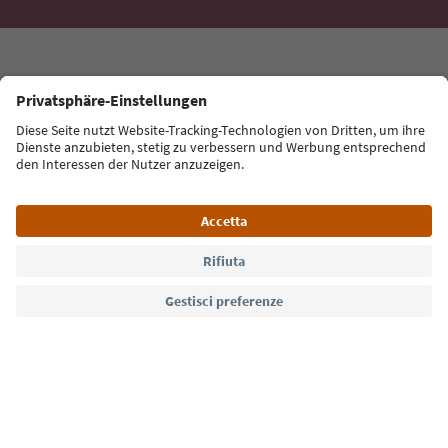
Lingua: Italiano
Südtirol Guide App
FAQ
Contatti
Press
MICE
Privacy Policy
Termini e condizioni
Crediti
Cookie Policy
Film commission
Chi siamo
Dichiarazione di accessibilità