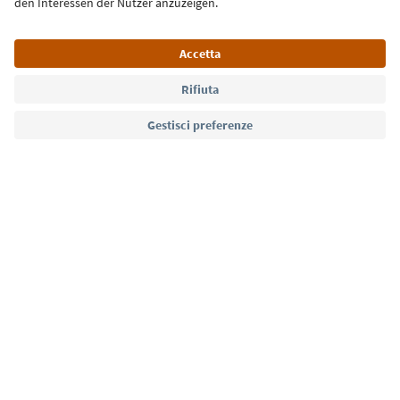
Lingua: Italiano
Südtirol Guide App
FAQ
Contatti
Press
MICE
Privacy Policy
Termini e condizioni
Crediti
Cookie Policy
Film commission
Chi siamo
Dichiarazione di accessibilità