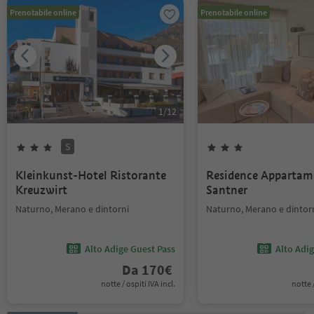
Prenotabile online
Prenotabile online
1
/
12
S
Kleinkunst-Hotel Ristorante
Residence Appartam
Kreuzwirt
Santner
Naturno, Merano e dintorni
Naturno, Merano e dintor
Alto Adige Guest Pass
Alto Adi
Da
170
€
notte / ospiti IVA incl.
notte /