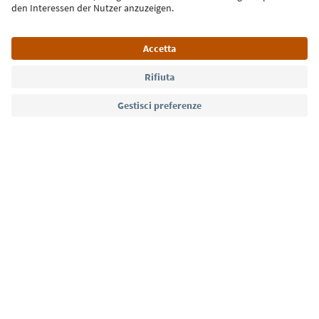
Lingua: Italiano
Südtirol Guide App
FAQ
Contatti
Press
MICE
Privacy Policy
Termini e condizioni
Crediti
Cookie Policy
Film commission
Chi siamo
Dichiarazione di accessibilità