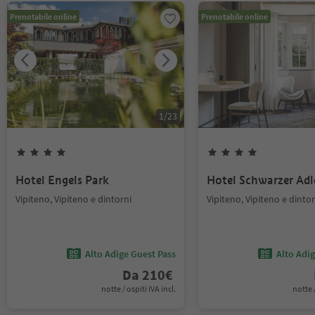
Prenotabile online
Prenotabile online
1
/
23
Hotel Engels Park
Hotel Schwarzer Adl
Vipiteno, Vipiteno e dintorni
Vipiteno, Vipiteno e dintor
Alto Adige Guest Pass
Alto Adi
Da
210
€
notte / ospiti IVA incl.
notte /