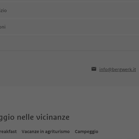
izio
oni
info@bergwerk.it
oggio nelle vicinanze
reakfast
Vacanze in agriturismo
Campeggio