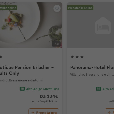
abile online
Prenotabile online
1
/
31
utique Pension Erlacher –
Panorama-Hotel Flo
ults Only
Villandro, Bressanone e dint
andro, Bressanone e dintorni
Alto Adige Guest Pass
Alto Ad
Da
124
€
notte / ospiti IVA incl.
nott
Prenota ora