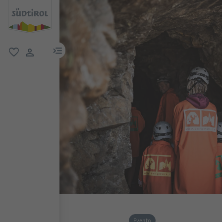
menu link
favoriti
user link
Evento