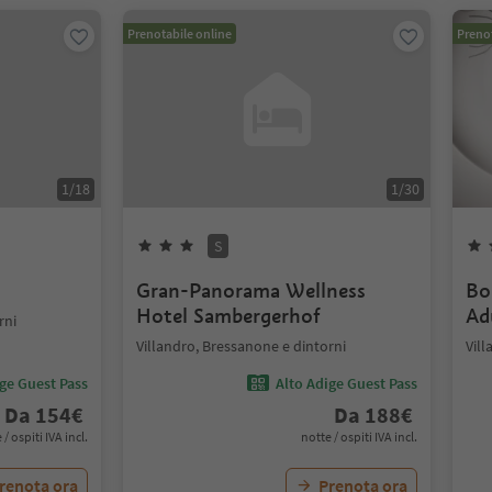
Prenotabile online
Prenot
1
/
18
1
/
30
S
Gran-Panorama Wellness
Bo
Hotel Sambergerhof
Ad
rni
Villandro, Bressanone e dintorni
Vill
ige Guest Pass
Alto Adige Guest Pass
Da
154
€
Da
188
€
 / ospiti IVA incl.
notte / ospiti IVA incl.
renota ora
Prenota ora