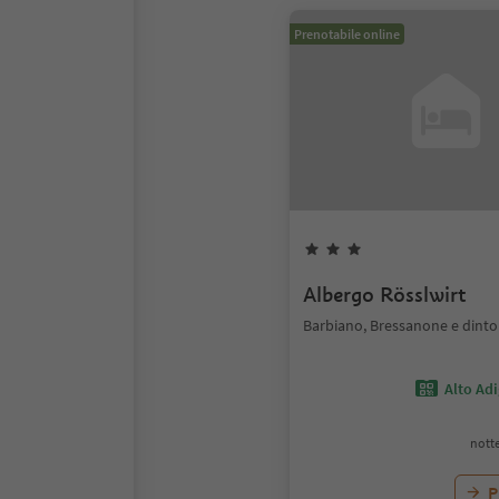
Prenotabile online
Albergo Rösslwirt
Barbiano, Bressanone e dinto
Alto Ad
notte
P