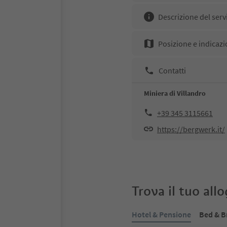
Descrizione del serv
Posizione e indicazi
Contatti
Miniera di Villandro
+39 345 3115661
https://bergwerk.it/
Trova il tuo all
Hotel & Pensione
Bed & B