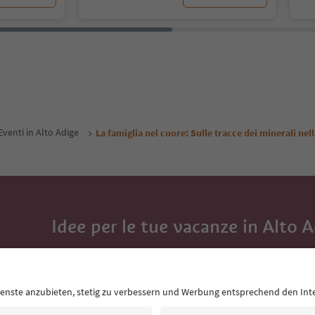
Eventi in Alto Adige
La famiglia nel cuore: Sulle tracce dei minerali nel
Idee per le tue vacanze in Alto 
Con la newsletter dell’Alto Adige ricevi consigli per l
eventi da non perdere e ricette tipiche.