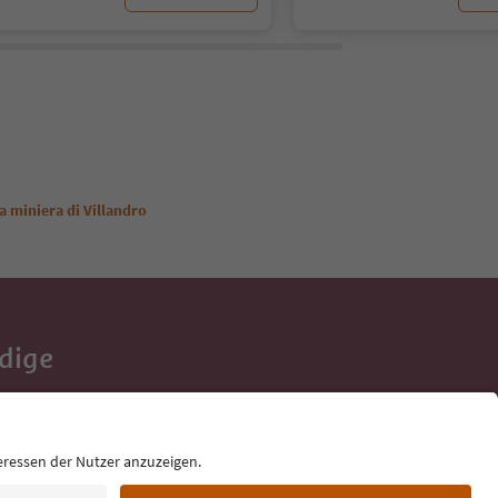
la miniera di Villandro
Adige
e tue vacanze,