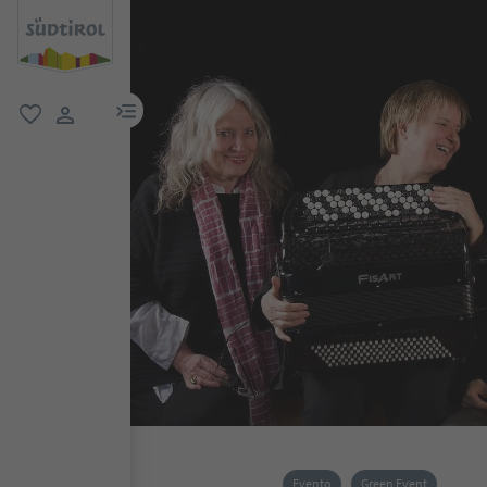
menu link
favoriti
user link
Evento
Green Event