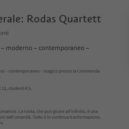
erale: Rodas Quartett
orni
co – moderno – contemporaneo –
erno – contemporaneo – magico presso la Commenda
.
 12, studenti € 5.
omancio. La ruota, che può girare all’infinito, è una
oni dell’umanità. Tutto è in continua trasformazione,
re.