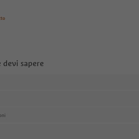
tto
 devi sapere
oni