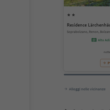
Residence Lärchenhä
Soprabolzano, Renon, Bolzano
Alto Ad
notte
P
Alloggi nelle vicinanze