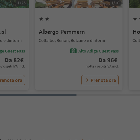
1
/
26
1
/
10
usl
Albergo Pemmern
Ho
 e dintorni
Collalbo, Renon, Bolzano e dintorni
Col
ige Guest Pass
Alto Adige Guest Pass
Da
82
€
Da
96
€
 / ospiti IVA incl.
notte / ospiti IVA incl.
renota ora
Prenota ora