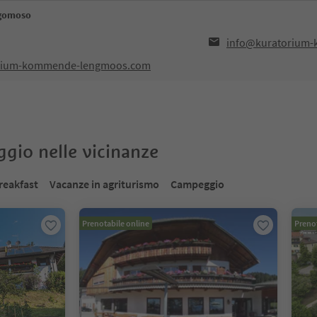
gomoso
info@kuratorium
orium-kommende-lengmoos.com
oggio nelle vicinanze
reakfast
Vacanze in agriturismo
Campeggio
Prenotabile online
Prenot