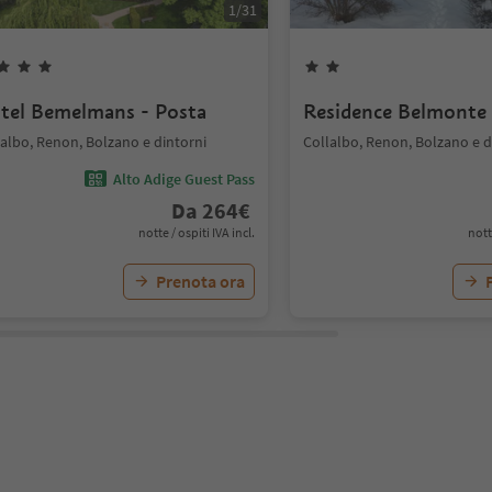
1
/
31
tel Bemelmans - Posta
Residence Belmonte
lalbo, Renon, Bolzano e dintorni
Collalbo, Renon, Bolzano e d
Alto Adige Guest Pass
Da
264
€
notte / ospiti IVA incl.
nott
Prenota ora