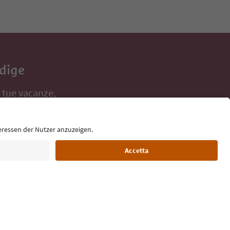
Adige
e tue vacanze,