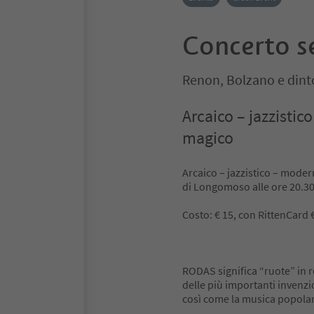
Concerto s
Renon, Bolzano e dint
Arcaico – jazzisti
magico
Arcaico – jazzistico – mod
di Longomoso alle ore 20.30
Costo: € 15, con RittenCard €
RODAS significa “ruote” in r
delle più importanti invenzi
così come la musica popola