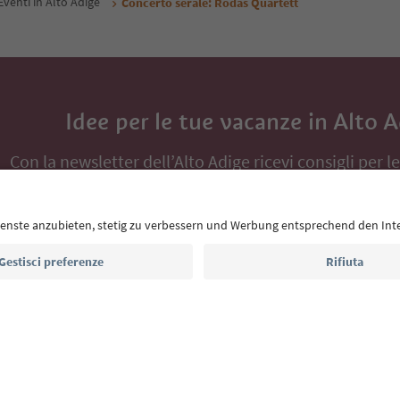
Eventi in Alto Adige
Concerto serale: Rodas Quartett
Idee per le tue vacanze in Alto 
Con la newsletter dell’Alto Adige ricevi consigli per l
eventi da non perdere e ricette tipiche.
Indirizzo e-mail*
Iscriviti alla newsletter