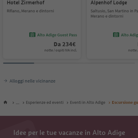
Hotel Zirmerhof
Alpenhof Lodge
Rifiano, Merano e dintorni
Saltusio, San Martino in Pa
Merano e dintorni
Alto Adige Guest Pass
Alto Adi
Da
234
€
notte / ospiti IVA incl.
notte /
Alloggi nelle vicinanze
...
Esperienze ed eventi
Eventi in Alto Adige
Escursione gu
Idee per le tue vacanze in Alto Adige