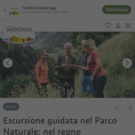
Südtirol Guide App
Download
La guida digitale dell´Alto Adige
men
favoriti
user lin
1
/
3
Evento
Escursione guidata nel Parco
Naturale: nel regno