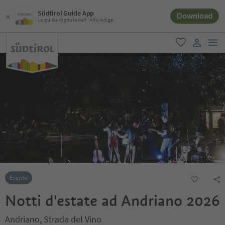
Südtirol Guide App
Download
La guida digitale dell´Alto Adige
men
favoriti
user lin
Evento
Notti d'estate ad Andriano 2026
Andriano, Strada del Vino