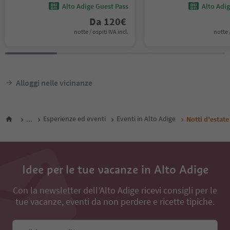
Alto Adige Guest Pass
Alto Adi
Da
120
€
notte / ospiti IVA incl.
notte /
Alloggi nelle vicinanze
...
Esperienze ed eventi
Eventi in Alto Adige
Notti d'estat
Idee per le tue vacanze in Alto Adige
Con la newsletter dell’Alto Adige ricevi consigli per le
tue vacanze, eventi da non perdere e ricette tipiche.