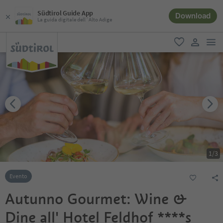
Südtirol Guide App
Download
La guida digitale dell´Alto Adige
men
favoriti
user lin
1
/
3
Evento
Autunno Gourmet: Wine &
Dine all' Hotel Feldhof ****s