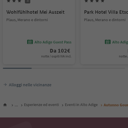
S
Wohlfühlhotel Mei Auszeit
Park Hotel Villa Ets
Plaus, Merano e dintorni
Plaus, Merano e dintorni
Alto Adige Guest Pass
Alto Adi
Da
102
€
notte / ospiti IVA incl.
notte /
Alloggi nelle vicinanze
...
Esperienze ed eventi
Eventi in Alto Adige
Autunno Gourm