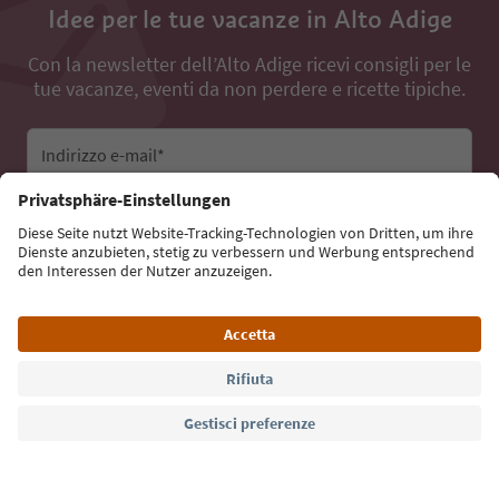
Idee per le tue vacanze in Alto Adige
Con la newsletter dell’Alto Adige ricevi consigli per le
tue vacanze, eventi da non perdere e ricette tipiche.
Indirizzo e-mail*
Iscriviti alla newsletter
Lingua: Italiano