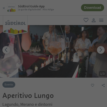
Südtirol Guide App
Download
La guida digitale dell´Alto Adige
men
favoriti
user lin
1
/
3
Evento
Aperitivo Lungo
Lagundo, Merano e dintorni