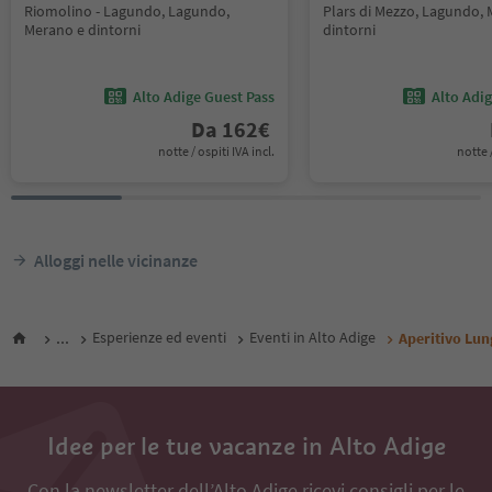
Riomolino - Lagundo, Lagundo,
Plars di Mezzo, Lagundo,
Merano e dintorni
dintorni
Alto Adige Guest Pass
Alto Adi
Da
162
€
notte / ospiti IVA incl.
notte /
Alloggi nelle vicinanze
...
Esperienze ed eventi
Eventi in Alto Adige
Aperitivo Lun
Idee per le tue vacanze in Alto Adige
Con la newsletter dell’Alto Adige ricevi consigli per le