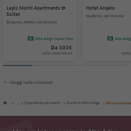
Lapis Monti Apartments &
Hotel Angelo
Suites
Sluderno, Val Venosta
Burgusio, Malles, Val Venosta
Alto Adige Guest Pass
Alto Adi
Da
102
€
notte / ospiti IVA incl.
notte /
Alloggi nelle vicinanze
...
Esperienze ed eventi
Eventi in Alto Adige
Un'escursione 