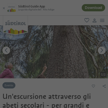
Südtirol Guide App
Download
La guida digitale dell´Alto Adige
men
favoriti
user lin
1
/
2
Evento
Un'escursione attraverso gli
abeti secolari - per grandi e