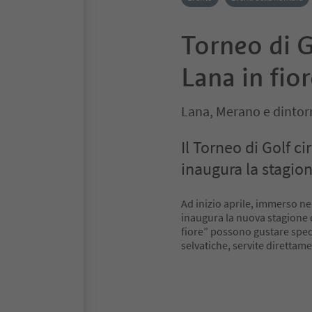
Torneo di Go
Lana in fio
Lana, Merano e dintor
Il Torneo di Golf ci
inaugura la stagion
Ad inizio aprile, immerso nel
inaugura la nuova stagione de
fiore” possono gustare speci
selvatiche, servite direttam