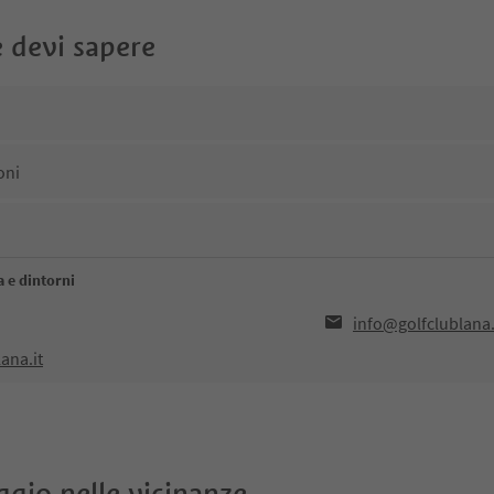
 devi sapere
oni
a e dintorni
info@golfclublana.
ana.it
oggio nelle vicinanze