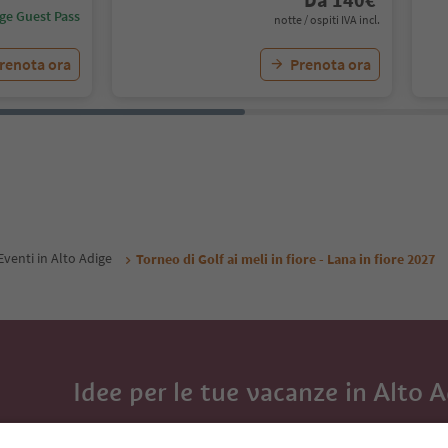
ige Guest Pass
notte / ospiti IVA incl.
renota ora
Prenota ora
Eventi in Alto Adige
Torneo di Golf ai meli in fiore - Lana in fiore 2027
Idee per le tue vacanze in Alto 
Con la newsletter dell’Alto Adige ricevi consigli per l