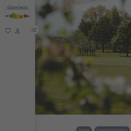
menu link
favoriti
user link
Evento
Eventi della fioritura