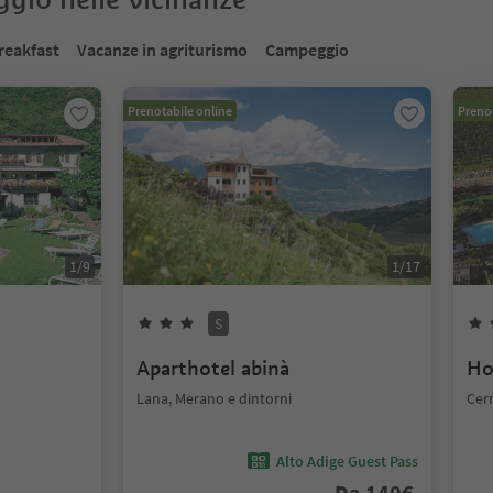
reakfast
Vacanze in agriturismo
Campeggio
Prenotabile online
Prenot
1
/
9
1
/
17
S
Aparthotel abinà
Ho
Lana, Merano e dintorni
Cer
Alto Adige Guest Pass
Da
140
€