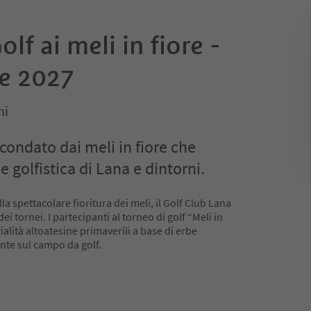
lf ai meli in fiore -
re 2027
ni
rcondato dai meli in fiore che
e golfistica di Lana e dintorni.
la spettacolare fioritura dei meli, il Golf Club Lana
i tornei. I partecipanti al torneo di golf “Meli in
alità altoatesine primaverili a base di erbe
ente sul campo da golf.