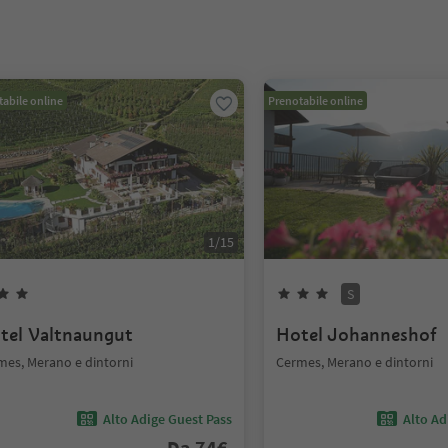
abile online
Prenotabile online
1
/
15
S
tel Valtnaungut
Hotel Johanneshof
mes, Merano e dintorni
Cermes, Merano e dintorni
Alto Adige Guest Pass
Alto Ad
Da
74
€