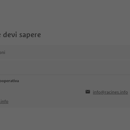
 devi sapere
oni
ooperativa
info@racines.info
.info