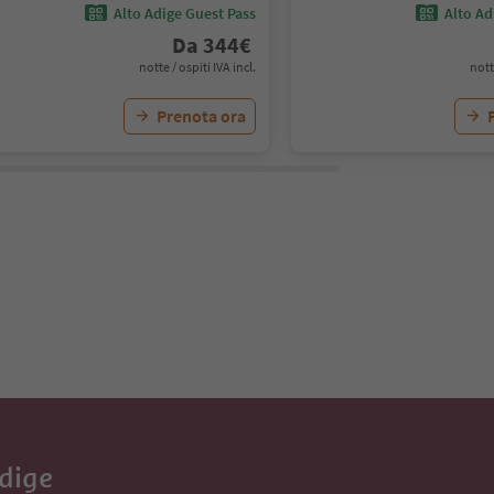
Alto Adige Guest Pass
Alto Ad
Da
344
€
notte / ospiti IVA incl.
nott
Prenota ora
Adige