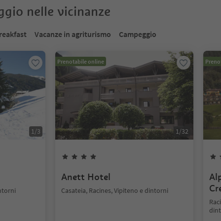
oggio nelle vicinanze
reakfast
Vacanze in agriturismo
Campeggio
Prenotabile online
Prenot
1
/
3
1
/
32
Anett Hotel
Al
Cre
ntorni
Casateia, Racines, Vipiteno e dintorni
Raci
dint