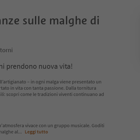
nze sulle malghe di
ntorni
oni prendono nuova vita!
dell’artigianato – in ogni malga viene presentato un
tato in vita con tanta passione. Dalla tornitura
ssili: scopri come le tradizioni viventi continuano ad
un'atmosfera vivace con un gruppo musicale. Goditi
malghe al
...
Leggi tutto