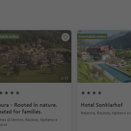
abile online
Prenotabile online
1
/
13
pura - Rooted in nature.
Hotel Sonklarhof
ated for families.
Ridanna, Racines, Vipiteno e 
nes di Dentro, Racines, Vipiteno e
orni