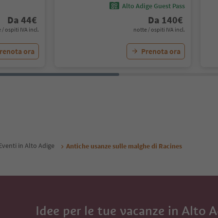
Alto Adige Guest Pass
Da
44
€
Da
140
€
 / ospiti IVA incl.
notte / ospiti IVA incl.
renota ora
Prenota ora
Eventi in Alto Adige
Antiche usanze sulle malghe di Racines
Idee per le tue vacanze in Alto 