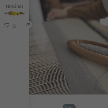
menu link
favoriti
user link
Evento