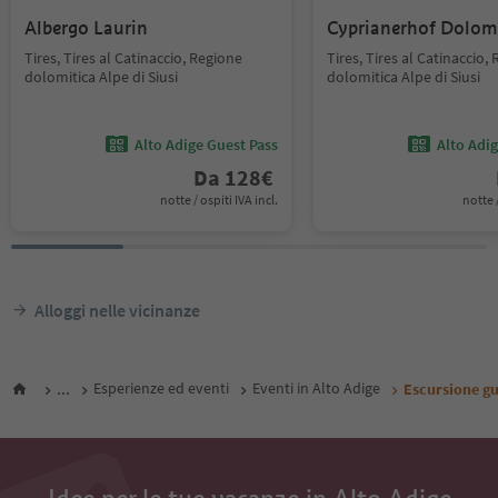
Albergo Laurin
Cyprianerhof Dolom
Tires, Tires al Catinaccio, Regione
Tires, Tires al Catinaccio,
dolomitica Alpe di Siusi
dolomitica Alpe di Siusi
Alto Adige Guest Pass
Alto Adi
Da
128
€
notte / ospiti IVA incl.
notte /
Alloggi nelle vicinanze
...
Esperienze ed eventi
Eventi in Alto Adige
Escursione gu
Idee per le tue vacanze in Alto Adige