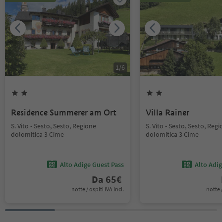
1
/
6
Residence Summerer am Ort
Villa Rainer
S. Vito - Sesto, Sesto, Regione
S. Vito - Sesto, Sesto, Reg
dolomitica 3 Cime
dolomitica 3 Cime
Alto Adige Guest Pass
Alto Adi
Da
65
€
notte / ospiti IVA incl.
notte /