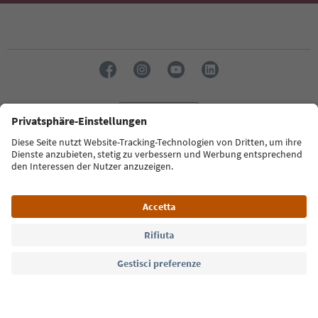
Lingua: Italiano
Südtirol Guide App
FAQ
Contatti
Press
MICE
Privacy Policy
Termini e condizioni
Crediti
Cookie Policy
Film commission
Chi siamo
Dichiarazione di accessibilità
Alto Adige B2B