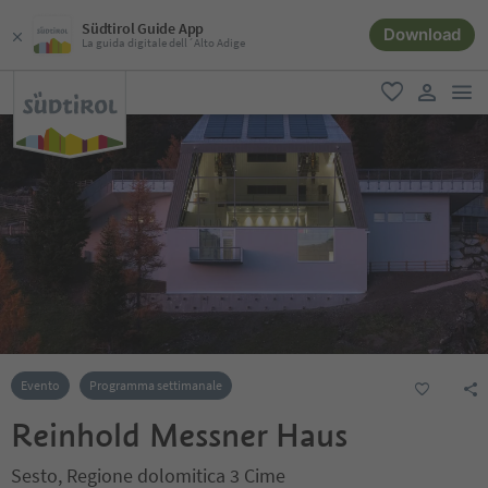
Südtirol Guide App
Download
La guida digitale dell´Alto Adige
men
favoriti
user lin
Evento
Programma settimanale
Reinhold Messner Haus
Sesto, Regione dolomitica 3 Cime