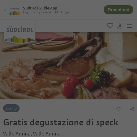
Südtirol Guide App
Download
La guida digitale dell´Alto Adige
men
favoriti
user lin
Evento
Gratis degustazione di speck
Valle Aurina, Valle Aurina