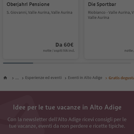
Oberjahrl Pensione
Die Sportbar
S. Giovanni, Valle Aurina, Valle Aurina
Riobianco - Valle Aurina, V
Valle Aurina
Da
60
€
notte / ospiti IVA incl.
notte /
...
Esperienze ed eventi
Eventi in Alto Adige
Gratis degust
Idee per le tue vacanze in Alto Adige
Con la newsletter dell’Alto Adige ricevi consigli per le
tue vacanze, eventi da non perdere e ricette tipiche.