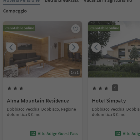
Hotel & Pensione
Bed & Breakfast
Vacanze in agriturismo
Campeggio
Prenotabile online
Prenotabile online
1
/
31
S
Alma Mountain Residence
Hotel Simpaty
Dobbiaco Vecchia, Dobbiaco, Regione
Dobbiaco Vecchia, Dobbia
dolomitica 3 Cime
dolomitica 3 Cime
Alto Adige Guest Pass
Alto Adi