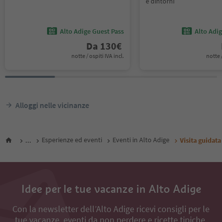
e dintorni
Alto Adige Guest Pass
Alto Adi
Da
130
€
notte / ospiti IVA incl.
notte /
Alloggi nelle vicinanze
...
Esperienze ed eventi
Eventi in Alto Adige
Visita guidata
Idee per le tue vacanze in Alto Adige
Con la newsletter dell’Alto Adige ricevi consigli per le
tue vacanze, eventi da non perdere e ricette tipiche.