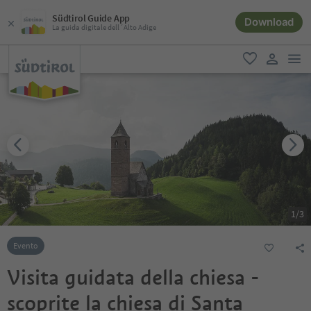
Südtirol Guide App
Download
La guida digitale dell´Alto Adige
men
favoriti
user lin
1
/
3
Evento
Visita guidata della chiesa -
scoprite la chiesa di Santa