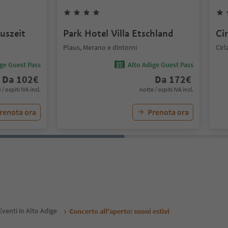
uszeit
Park Hotel Villa Etschland
Ci
Plaus, Merano e dintorni
Cir
ige Guest Pass
Alto Adige Guest Pass
Da
102
€
Da
172
€
 / ospiti IVA incl.
notte / ospiti IVA incl.
renota ora
Prenota ora
Eventi in Alto Adige
Concerto all'aperto: suoni estivi