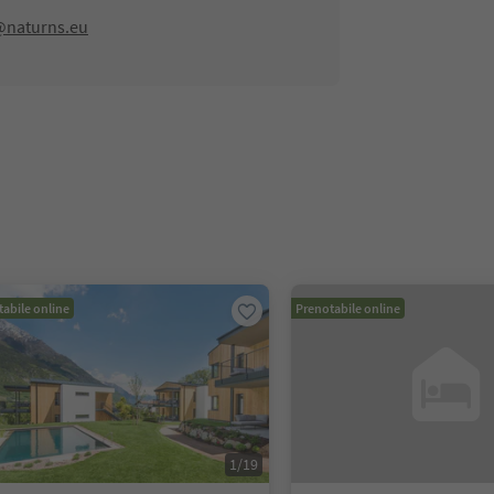
naturns.eu
abile online
Prenotabile online
1
/
19