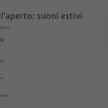
l'aperto: suoni estivi
torni
le
tto
ino
ncello