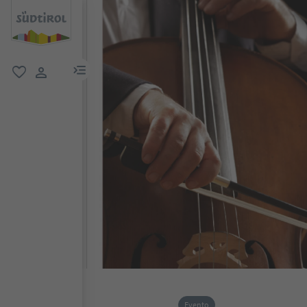
menu link
favoriti
user link
Evento