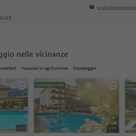
prokulusmuseum@
us.org
oggio nelle vicinanze
reakfast
Vacanze in agriturismo
Campeggio
Prenotabile online
Prenot
1
/
23
1
/
24