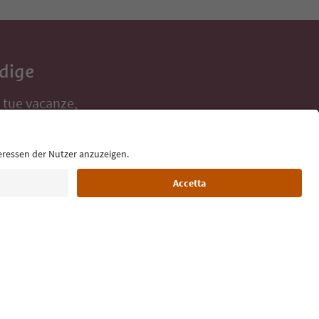
Adige
e tue vacanze,