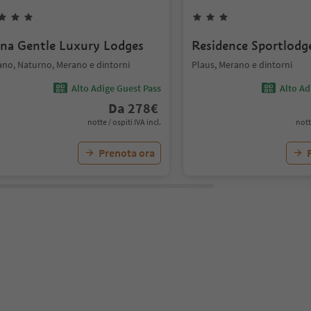
rna Gentle Luxury Lodges
Residence Sportlodg
lano, Naturno, Merano e dintorni
Plaus, Merano e dintorni
Alto Adige Guest Pass
Alto Ad
Da
278
€
notte / ospiti IVA incl.
nott
Prenota ora