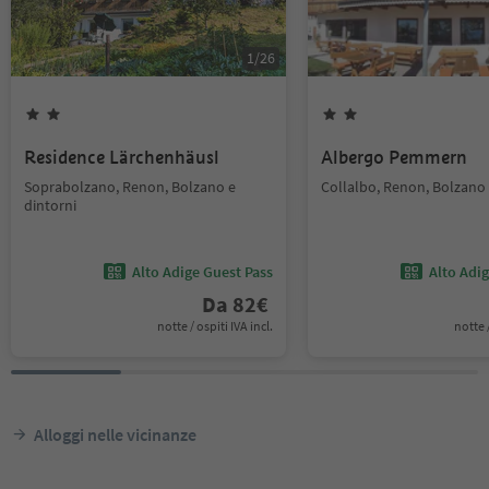
1
/
26
Residence Lärchenhäusl
Albergo Pemmern
Soprabolzano, Renon, Bolzano e
Collalbo, Renon, Bolzano 
dintorni
Alto Adige Guest Pass
Alto Adi
Da
82
€
notte / ospiti IVA incl.
notte /
Alloggi nelle vicinanze