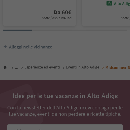
Alto Adi
Da
60
€
notte / ospiti IVA incl.
notte /
Alloggi nelle vicinanze
...
Esperienze ed eventi
Eventi in Alto Adige
Midsummer Ni
Idee per le tue vacanze in Alto Adige
Con la newsletter dell’Alto Adige ricevi consigli per le
tue vacanze, eventi da non perdere e ricette tipiche.