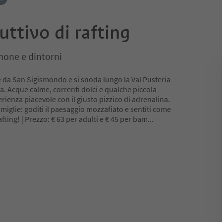
uttivo di rafting
anone e dintorni
e da San Sigismondo e si snoda lungo la Val Pusteria
ia. Acque calme, correnti dolci e qualche piccola
ienza piacevole con il giusto pizzico di adrenalina.
amiglie: goditi il paesaggio mozzafiato e sentiti come
fting! | Prezzo: € 63 per adulti e € 45 per bam
...