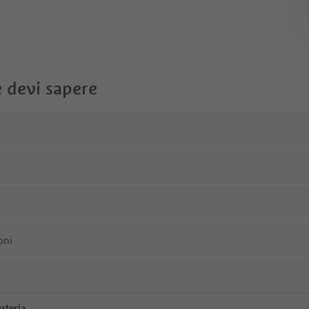
 devi sapere
oni
steria