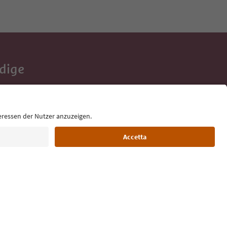
Adige
e tue vacanze,