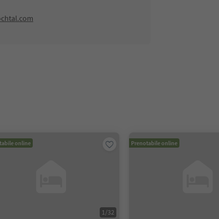
ochtal.com
abile online
Prenotabile online
1
/
32