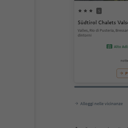
S
Südtirol Chalets Val
Valles, Rio di Pusteria, Bress
dintorni
Alto Ad
notte
P
Alloggi nelle vicinanze