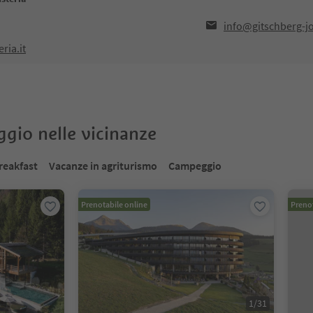
info@gitschberg-j
ria.it
oggio nelle vicinanze
reakfast
Vacanze in agriturismo
Campeggio
Prenotabile online
Prenot
1
/
31