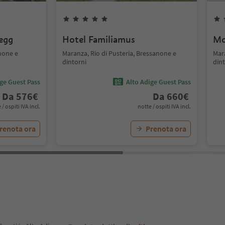
segg
Hotel Familiamus
Mo
anone e
Maranza, Rio di Pusteria, Bressanone e
Mara
dintorni
dint
ige Guest Pass
Alto Adige Guest Pass
Da
576
€
Da
660
€
 / ospiti IVA incl.
notte / ospiti IVA incl.
renota ora
Prenota ora