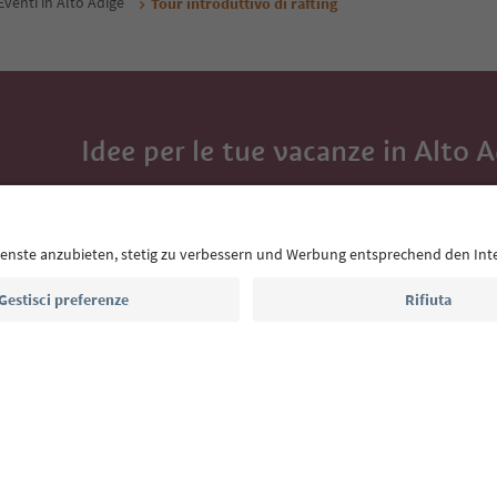
Eventi in Alto Adige
Tour introduttivo di rafting
Idee per le tue vacanze in Alto 
Con la newsletter dell’Alto Adige ricevi consigli per l
eventi da non perdere e ricette tipiche.
Indirizzo e-mail*
Iscriviti alla newsletter