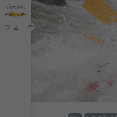
menu link
favoriti
user link
Evento
Programma settimana