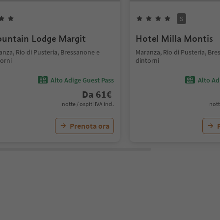
S
untain Lodge Margit
Hotel Milla Montis
nza, Rio di Pusteria, Bressanone e
Maranza, Rio di Pusteria, Br
orni
dintorni
Alto Adige Guest Pass
Alto Ad
Da
61
€
notte / ospiti IVA incl.
nott
Prenota ora