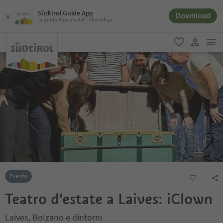
Südtirol Guide App
Download
La guida digitale dell´Alto Adige
men
favoriti
user lin
Evento
Teatro d'estate a Laives: iClown
Laives, Bolzano e dintorni