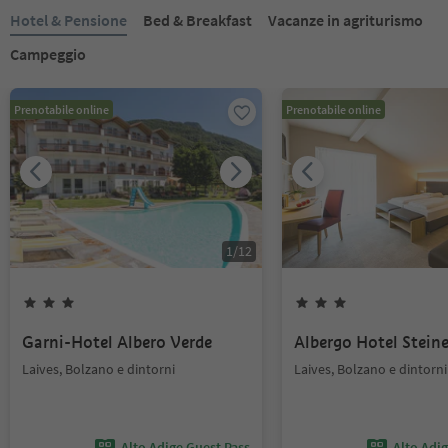
Hotel & Pensione
Bed & Breakfast
Vacanze in agriturismo
Campeggio
Prenotabile online
Prenotabile online
1
/
12
Garni-Hotel Albero Verde
Albergo Hotel Steine
Laives, Bolzano e dintorni
Laives, Bolzano e dintorni
Alto Adige Guest Pass
Alto Adi