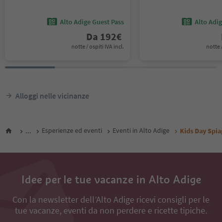
Alto Adige Guest Pass
Alto Adi
Da
192
€
notte / ospiti IVA incl.
notte /
Alloggi nelle vicinanze
...
Esperienze ed eventi
Eventi in Alto Adige
Kids Day Spia
Idee per le tue vacanze in Alto Adige
Con la newsletter dell’Alto Adige ricevi consigli per le
tue vacanze, eventi da non perdere e ricette tipiche.