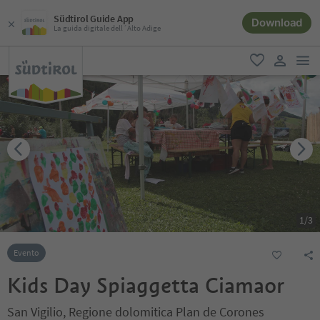
Südtirol Guide App
Download
La guida digitale dell´Alto Adige
men
favoriti
user lin
1
/
3
Evento
Kids Day Spiaggetta Ciamaor
San Vigilio, Regione dolomitica Plan de Corones