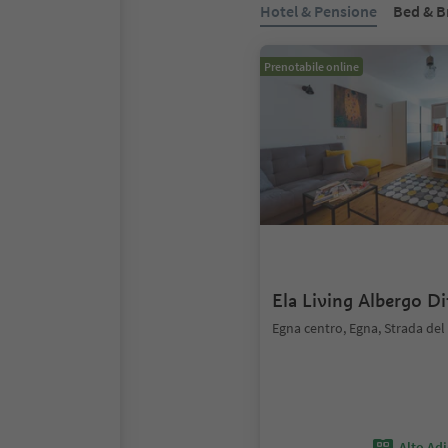
Hotel & Pensione
Bed & B
Prenotabile online
Ela Living Albergo D
Egna centro, Egna, Strada del
Alto Ad