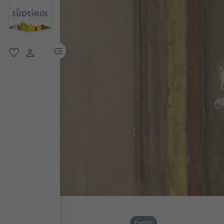
menu link
favoriti
user link
Evento