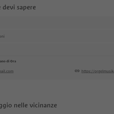
 devi sapere
oni
ano di Ora
ail.com
https://orgelmusik
oggio nelle vicinanze