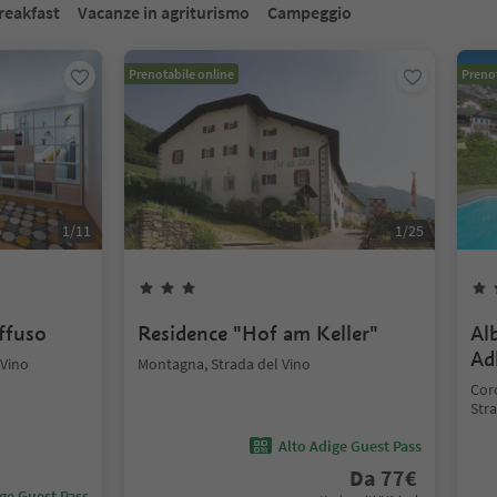
reakfast
Vacanze in agriturismo
Campeggio
Prenotabile online
Prenot
1
/
11
1
/
25
iffuso
Residence "Hof am Keller"
Al
Ad
 Vino
Montagna, Strada del Vino
Coro
Stra
Alto Adige Guest Pass
Da
77
€
ige Guest Pass