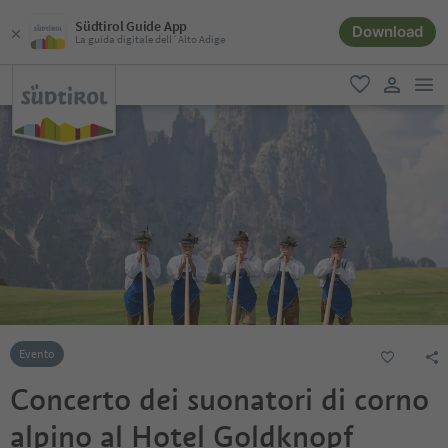
Südtirol Guide App
Download
La guida digitale dell´Alto Adige
men
favoriti
user lin
Evento
Concerto dei suonatori di corno
alpino al Hotel Goldknopf