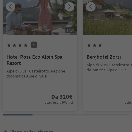
1
/
19
S
Hotel Rosa Eco Alpin Spa
Berghotel Zorzi
Resort
Alpe di Siusi, Castelrotto,
dolomitica Alpe di Siusi
Alpe di Siusi, Castelrotto, Regione
dolomitica Alpe di Siusi
Da
320
€
notte / ospiti IVA incl.
notte /
Alloggi nelle vicinanze