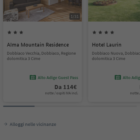
1
/
31
Alma Mountain Residence
Hotel Laurin
Dobbiaco Vecchia, Dobbiaco, Regione
Dobbiaco Nuova, Dobbiac
dolomitica 3 Cime
dolomitica 3 Cime
Alto Adige Guest Pass
Alto Adi
Da
114
€
notte / ospiti IVA incl.
notte /
Alloggi nelle vicinanze