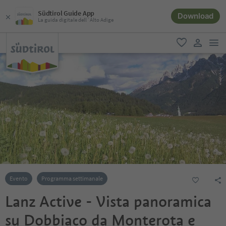
Südtirol Guide App
Download
La guida digitale dell´Alto Adige
men
favoriti
user lin
Evento
Programma settimanale
Lanz Active - Vista panoramica
su Dobbiaco da Monterota e