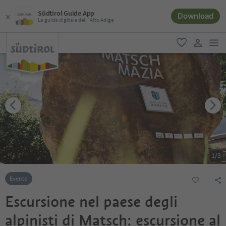
Südtirol Guide App
Download
La guida digitale dell´Alto Adige
men
favoriti
user lin
1
/
3
Evento
Escursione nel paese degli
alpinisti di Matsch: escursione al