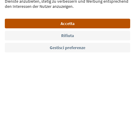
Lingua: Italiano
Südtirol Guide App
FAQ
Contatti
Press
MICE
Privacy Policy
Termini e condizioni
Crediti
Cookie Policy