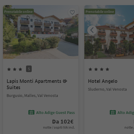
Prenotabile online
Prenotabile online
S
Lapis Monti Apartments &
Hotel Angelo
Suites
Sluderno, Val Venosta
Burgusio, Malles, Val Venosta
Alto Adige Guest Pass
Alto Adi
Da
102
€
notte / ospiti IVA incl.
notte /