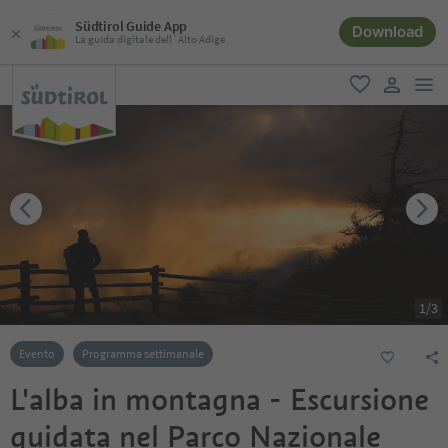
Südtirol Guide App
Download
La guida digitale dell´Alto Adige
men
favoriti
user lin
1
/
3
Evento
Programma settimanale
L'alba in montagna - Escursione
guidata nel Parco Nazionale