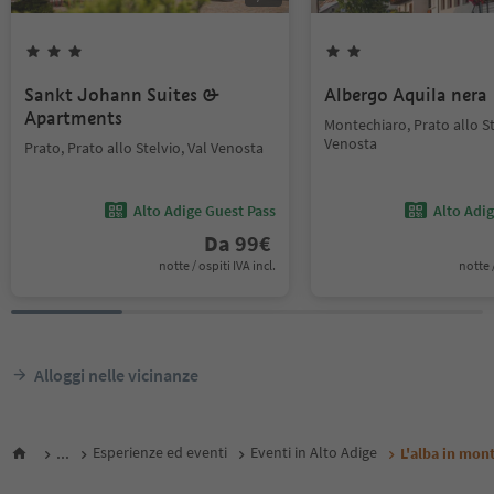
Sankt Johann Suites &
Albergo Aquila nera
Apartments
Montechiaro, Prato allo St
Venosta
Prato, Prato allo Stelvio, Val Venosta
Alto Adige Guest Pass
Alto Adi
Da
99
€
notte / ospiti IVA incl.
notte /
Alloggi nelle vicinanze
...
Esperienze ed eventi
Eventi in Alto Adige
L'alba in mon