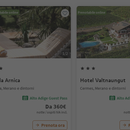
abile online
Prenotabile online
1
/
2
la Arnica
Hotel Valtnaungut
a, Merano e dintorni
Cermes, Merano e dintorni
Alto Adige Guest Pass
Alto Ad
Da
360
€
notte / ospiti IVA incl.
nott
Prenota ora