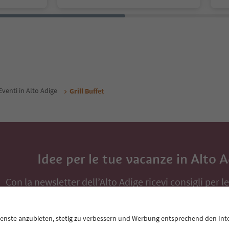
Eventi in Alto Adige
Grill Buffet
Idee per le tue vacanze in Alto 
Con la newsletter dell’Alto Adige ricevi consigli per l
eventi da non perdere e ricette tipiche.