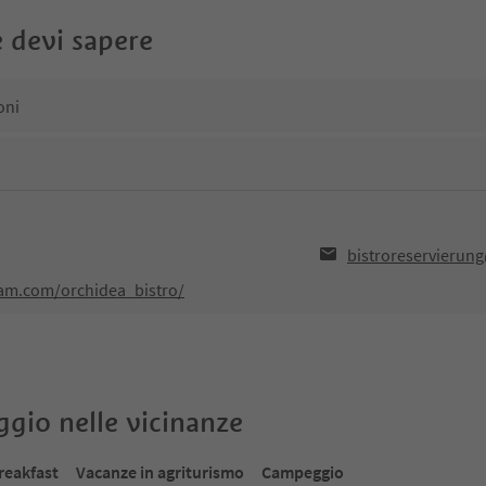
 devi sapere
oni
bistroreservierun
ram.com/orchidea_bistro/
oggio nelle vicinanze
reakfast
Vacanze in agriturismo
Campeggio