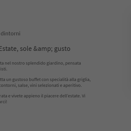
dintorni
 Estate, sole &amp; gusto
ta nel nostro splendido giardino, pensata
sti.
tta un gustoso buffet con specialità alla griglia,
ontorni, salse, vini selezionati e aperitivo.
ata e vivete appieno il piacere dell’estate. Vi
rci!