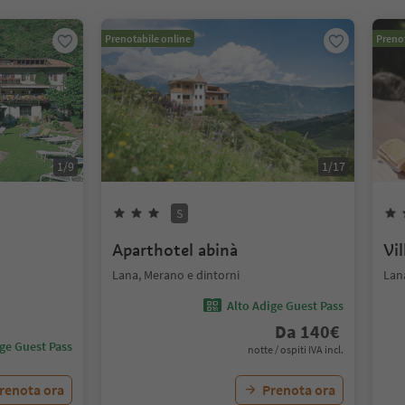
Prenotabile online
Prenot
1
/
9
1
/
17
S
Aparthotel abinà
Vil
Lana, Merano e dintorni
Lan
Alto Adige Guest Pass
Da
140
€
ige Guest Pass
notte / ospiti IVA incl.
renota ora
Prenota ora