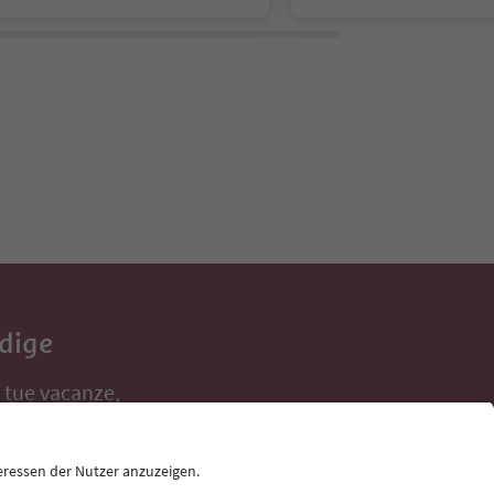
Adige
e tue vacanze,