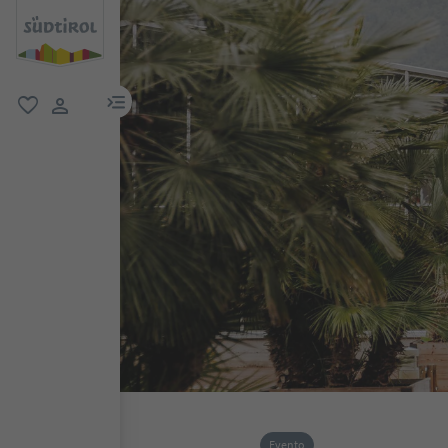
menu link
favoriti
user link
Evento