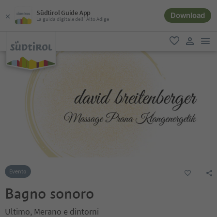
Südtirol Guide App
Download
La guida digitale dell´Alto Adige
men
favoriti
user lin
Evento
Bagno sonoro
Ultimo, Merano e dintorni