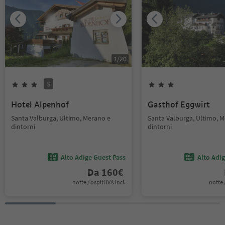
1
/
20
S
Hotel Alpenhof
Gasthof Eggwirt
Santa Valburga, Ultimo, Merano e
Santa Valburga, Ultimo, 
dintorni
dintorni
Alto Adige Guest Pass
Alto Adi
Da
160
€
notte / ospiti IVA incl.
notte /