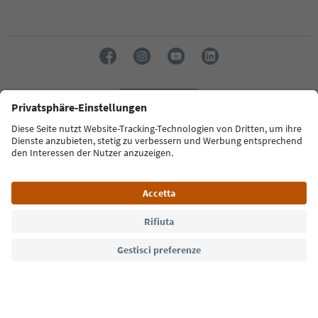
Lingua: Italiano
Südtirol Guide App
FAQ
Contatti
Press
MICE
Privacy Policy
Termini e condizioni
Crediti
Cookie Policy
Film commission
Chi siamo
Dichiarazione di accessibilità
Alto Adige B2B