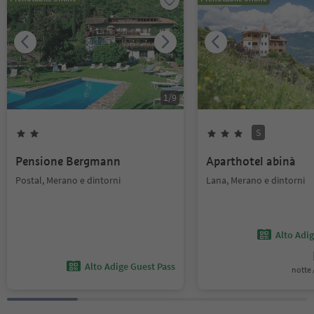
1
/
9
S
Pensione Bergmann
Aparthotel abinà
Postal, Merano e dintorni
Lana, Merano e dintorni
Alto Adi
Alto Adige Guest Pass
notte /