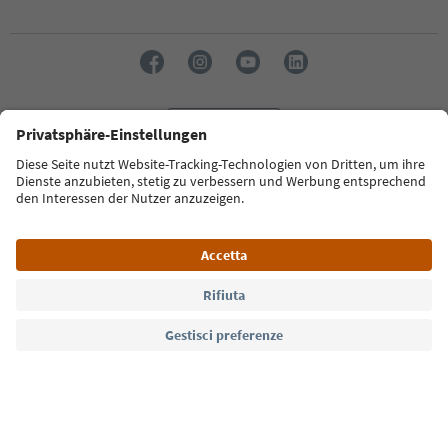
Lingua: Italiano
Südtirol Guide App
FAQ
Contatti
Press
MICE
Privacy Policy
Termini e condizioni
Crediti
Cookie Policy
Film commission
Chi siamo
Dichiarazione di accessibilità
Alto Adige B2B