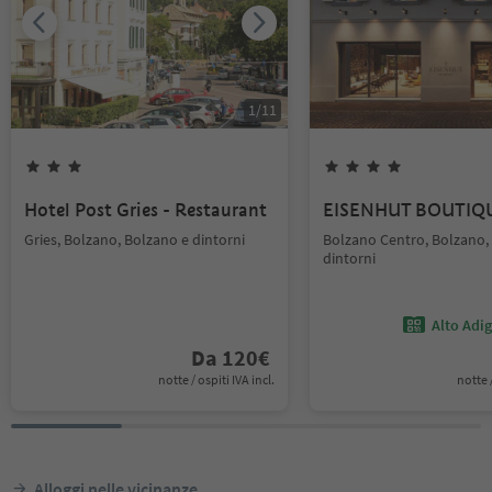
1
/
11
Hotel Post Gries - Restaurant
EISENHUT BOUTIQ
Gries, Bolzano, Bolzano e dintorni
Bolzano Centro, Bolzano,
dintorni
Alto Adi
Da
120
€
notte / ospiti IVA incl.
notte /
Alloggi nelle vicinanze