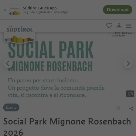
Südtirol Guide App
Download
La guida digitale dell´Alto Adige
men
favoriti
user lin
1
/
3
Evento
Social Park Mignone Rosenbach
2026