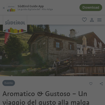
Südtirol Guide App
Download
La guida digitale dell´Alto Adige
men
favoriti
user lin
Evento
Aromatico & Gustoso – Un
viaggio del gusto alla malga