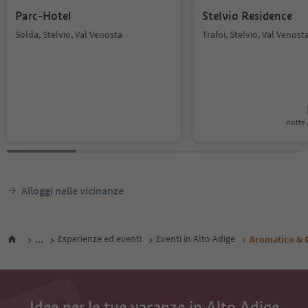
Parc-Hotel
Stelvio Residence
Solda, Stelvio, Val Venosta
Trafoi, Stelvio, Val Venost
notte /
Alloggi nelle vicinanze
...
Esperienze ed eventi
Eventi in Alto Adige
Aromatico & G
Idee per le tue vacanze in Alto Adige