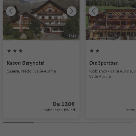
1
/
18
Kason Berghotel
Die Sportbar
Casere, Predoi, Valle Aurina
Riobianco - Valle Aurina, V
Valle Aurina
Da
130
€
notte / ospiti IVA incl.
notte /