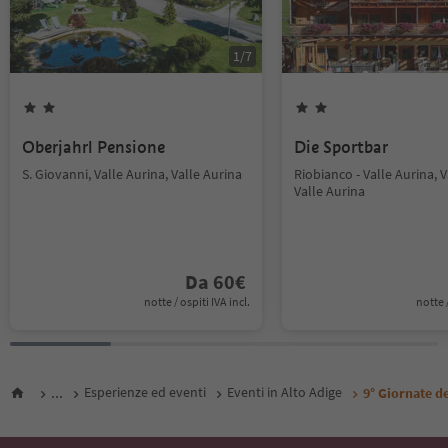
1
/
7
Oberjahrl Pensione
Die Sportbar
S. Giovanni, Valle Aurina, Valle Aurina
Riobianco - Valle Aurina, V
Valle Aurina
Da
60
€
notte / ospiti IVA incl.
notte /
...
Esperienze ed eventi
Eventi in Alto Adige
9° Giornate d