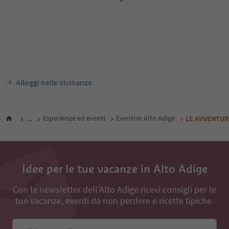
S
Appartements Sonneck
Vitaurina Royal Hot
Lappago, Selva dei Molini, Valle Aurina
Molini di Tures, Campo Tur
Aurina
Alto Adige Guest Pass
Alto Adi
Da
64
€
notte / ospiti IVA incl.
notte /
Alloggi nelle vicinanze
...
Esperienze ed eventi
Eventi in Alto Adige
LE AVVENTURE 