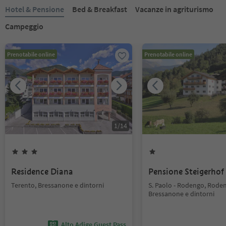
Hotel & Pensione
Bed & Breakfast
Vacanze in agriturismo
Campeggio
Prenotabile online
Prenotabile online
1
/
14
Residence Diana
Pensione Steigerhof
Terento, Bressanone e dintorni
S. Paolo - Rodengo, Rode
Bressanone e dintorni
Alto Adige Guest Pass