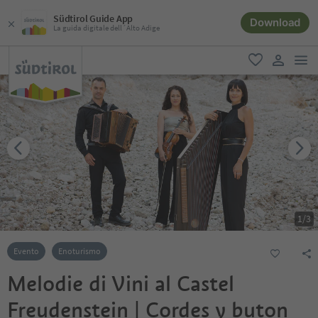
Südtirol Guide App
Download
La guida digitale dell´Alto Adige
men
favoriti
user lin
1
/
3
Evento
Enoturismo
Melodie di Vini al Castel
Freudenstein | Cordes y buton