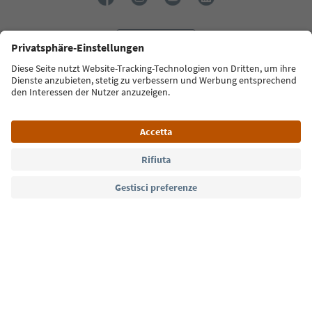
Lingua: Italiano
Südtirol Guide App
FAQ
Contatti
Press
MICE
Privacy Policy
Termini e condizioni
Crediti
Cookie Policy
Film commission
Chi siamo
Dichiarazione di accessibilità
Alto Adige B2B
© 2026 IDM Südtirol