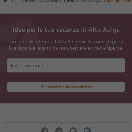
...
Esperienze ed eventi
Eventi in Alto Adige
Melodie di Vin
Idee per le tue vacanze in Alto Adige
Con la newsletter dell’Alto Adige ricevi consigli per le
tue vacanze, eventi da non perdere e ricette tipiche.
Indirizzo e-mail*
Iscriviti alla newsletter