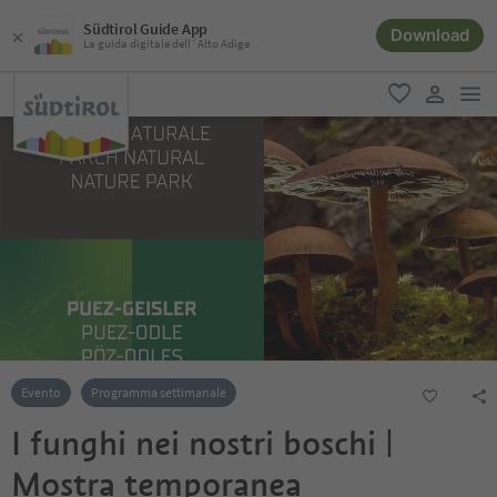
Südtirol Guide App
Download
La guida digitale dell´Alto Adige
men
favoriti
user lin
Evento
Programma settimanale
I funghi nei nostri boschi |
Mostra temporanea