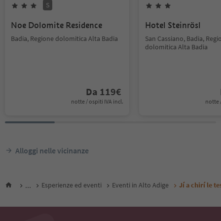
S
Noe Dolomite Residence
Hotel Steinrösl
Badia, Regione dolomitica Alta Badia
San Cassiano, Badia, Regi
dolomitica Alta Badia
Da
119
€
notte / ospiti IVA incl.
notte /
Alloggi nelle vicinanze
...
Esperienze ed eventi
Eventi in Alto Adige
Jí a chirí le t