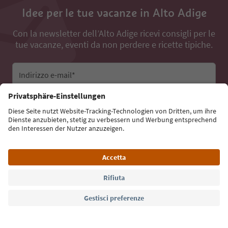
Idee per le tue vacanze in Alto Adige
Con la newsletter dell’Alto Adige ricevi consigli per le
tue vacanze, eventi da non perdere e ricette tipiche.
Indirizzo e-mail*
Iscriviti alla newsletter
Lingua: Italiano